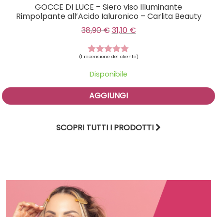
GOCCE DI LUCE – Siero viso Illuminante
Rimpolpante all’Acido Ialuronico – Carlita Beauty
 €.
3,60 €.
Il prezzo originale era: 38,90
Il prezzo attuale è: 31,
38,90
€
31,10
€
(
1
recensione del cliente)
1
Valutato
5.00
su 5
Disponibile
su base
di
recensioni
AGGIUNGI
SCOPRI TUTTI I PRODOTTI