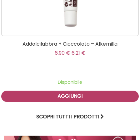
Addolcilabbra + Cioccolato – Alkemilla
€.
 €.
Il prezzo originale era: 6,90 
Il prezzo attuale è: 6,21
6,90
€
6,21
€
Disponibile
AGGIUNGI
SCOPRI TUTTI I PRODOTTI