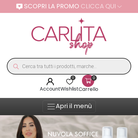
SCOPRI LA PROMO
CLICCA QUI
Products search
0
0
Account
Wishlist
Carrello
Apri il menù